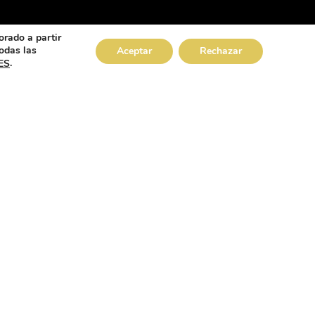
orado a partir
odas las
Aceptar
Rechazar
.
ES