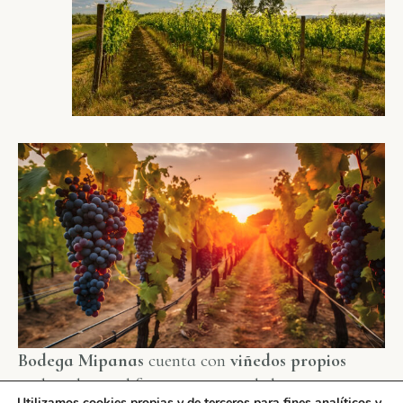
Bodega Mipanas
cuenta con
viñedos propios
enclavados en diferentes parajes de la
Utilizamos cookies propias y de terceros para fines analíticos y