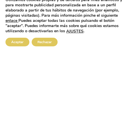
denominación de origen somontano
. Las
para mostrarte publicidad personalizada en base a un perfil
variedades cultivadas de c
abernet, merlot, syrah,
elaborado a partir de tus hábitos de navegación (por ejemplo,
páginas visitadas). Para más información pinche el siguiente
garnacha, parraleta y chardonnay
nos permiten
enlace
Puedes aceptar todas las cookies pulsando el botón
"aceptar". Puedes informarte más sobre qué cookies estamos
obtener nuestro objetivo, un vino de alta expresión.
utilizando o desactivarlas en los
.
AJUSTES
Buscamos un viñedo perfecto
Aceptar
Rechazar
El rigor en la elaboración comienza en la viña,
limitamos la producción hasta un kilo por cepa
y obtenemos racimos sanos
, maduros
fenólicamente y con una concentración de azúcar
siempre por encima de 14 grados.
Como mínimo 40 días después del envero,
recogemos a mano los racimos seleccionados
y
los depositamos en cajas de 10 kg
para que la uva
llegue a la bodega perfectamente entera y en