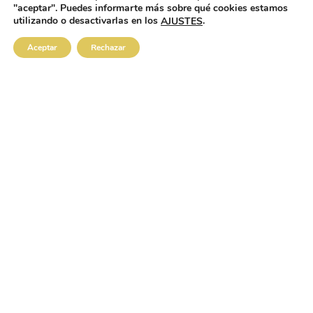
"aceptar". Puedes informarte más sobre qué cookies estamos
ENVÍOS GRATIS A PARTIR DE 50€
utilizando o desactivarlas en los
.
AJUSTES
Aceptar
Rechazar
Aviso Legal
Política de Privacidad
Política de Cookies
Condiciones de Venta
© 2026 · BODEGA MIPANAS S.L